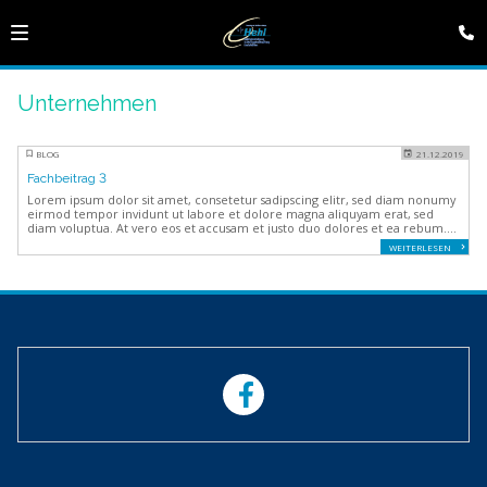
Unternehmen
BLOG
21.12.2019
Fachbeitrag 3
Lorem ipsum dolor sit amet, consetetur sadipscing elitr, sed diam nonumy
eirmod tempor invidunt ut labore et dolore magna aliquyam erat, sed
diam voluptua. At vero eos et accusam et justo duo dolores et ea rebum.
Stet clita kasd gubergren.
WEITERLESEN