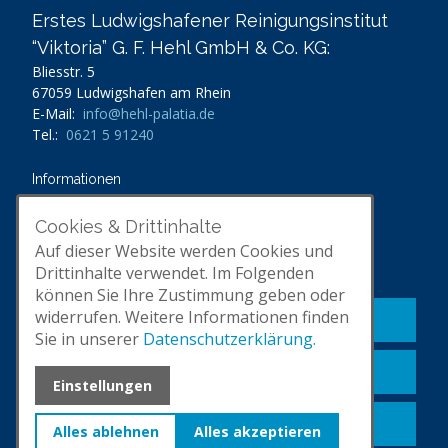
Erstes Ludwigshafener Reinigungsinstitut
“Viktoria” G. F. Hehl GmbH & Co. KG:
Bliesstr. 5
67059 Ludwigshafen am Rhein
E-Mail:
info@hehl-palatia.de
Tel.:
0621 5 91240
Informationen
Unternehmen
Unsere Leistungen
Cookies & Drittinhalte
Impressum
Auf dieser Website werden Cookies und
Datenschutz
Drittinhalte verwendet. Im Folgenden
können Sie Ihre Zustimmung geben oder
widerrufen. Weitere Informationen finden
Kontakt aufnehmen
Sie in unserer
Datenschutzerklärung.
Unternehmen kennenlernen
Einstellungen
Leistungen ansehen
Alles ablehnen
Alles akzeptieren