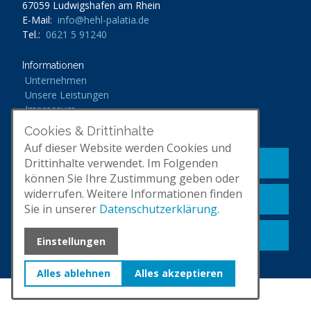
67059 Ludwigshafen am Rhein
E-Mail:
info@hehl-palatia.de
Tel.:
0621 5 91240
Informationen
Unternehmen
Unsere Leistungen
Impressum
Datenschutz
Cookies & Drittinhalte
Auf dieser Website werden Cookies und
Drittinhalte verwendet. Im Folgenden
Kontakt aufnehmen
können Sie Ihre Zustimmung geben oder
widerrufen. Weitere Informationen finden
Unternehmen kennenlernen
Sie in unserer
Datenschutzerklärung.
Leistungen ansehen
Einstellungen
Alles ablehnen
Alles akzeptieren