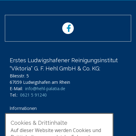
Erstes Ludwigshafener Reinigungsinstitut
“Viktoria” G. F. Hehl GmbH & Co. KG:
Bliesstr. 5
67059 Ludwigshafen am Rhein
E-Mail:
info@hehl-palatia.de
Tel.:
0621 5 91240
Informationen
Unternehmen
Unsere Leistungen
Cookies & Drittinhalte
Impressum
Auf dieser Website werden Cookies und
Datenschutz